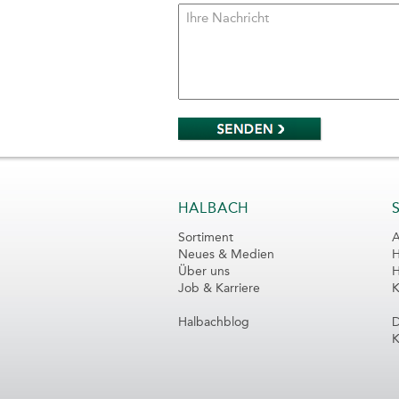
HALBACH
Sortiment
A
Neues & Medien
H
Über uns
H
Job & Karriere
K
Halbachblog
D
K